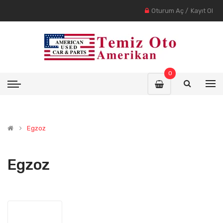
Oturum Aç
/
Kayıt Ol
0
Egzoz
Egzoz