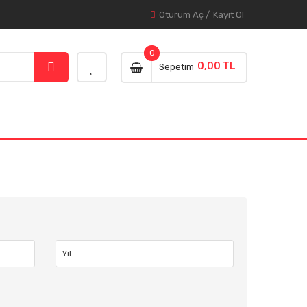
Oturum Aç
/
Kayıt Ol
0
0,00 TL
Sepetim