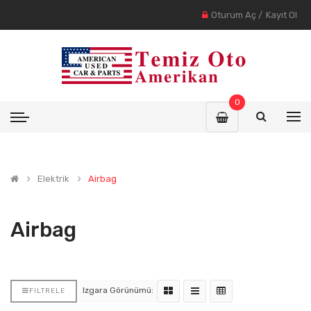
Oturum Aç
/
Kayıt Ol
0
Elektrik
Airbag
Airbag
Izgara Görünümü:
FILTRELE